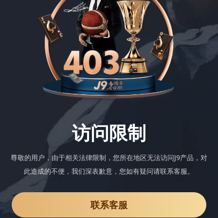
访问限制
尊敬的用户，由于相关法律限制，您所在地区无法访问J9产品，对
此造成的不便，我们深表歉意，您如有疑问请联系客服。
联系客服