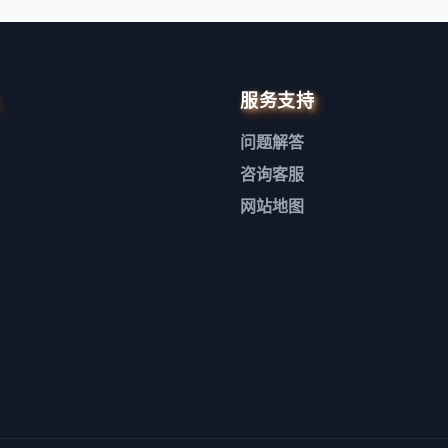
服务支持
问题解答
咨询客服
网站地图