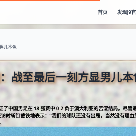
首页
发现
J9
男儿本色
：战至最后一刻方显男儿本
见证了中国男足在 18 强赛中 0-2 负于澳大利亚的苦涩结局。尽管
访时斩钉截铁地表示：“我们的球队还没有出局，当然没有理由
。