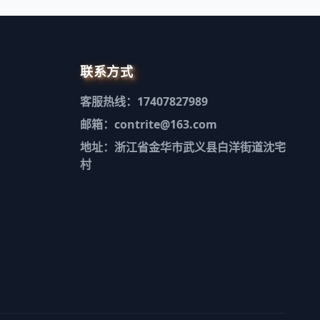
联系方式
客服热线：17407827989
邮箱：contrite@163.com
地址：浙江省金华市武义县白洋街道沈宅
村