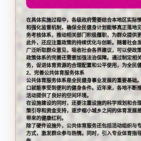
在具体实施过程中，各级政府需要结合本地区实际
和强化监督机制，确保全民健身计划能够真正落地
务考核体系，推动相关部门积极履职，为群众提供
此外，还应注重政策的持续优化与创新。随着社会
广泛听取群众意见，吸收社会各界建议，可以使政
政策体系的完善还需要加强法治保障。通过制定相
务，促进体育资源的合理配置和公平使用，为全民
2、完善公共体育服务体系
公共体育服务体系是全民健身事业发展的重要基础
口就能享受到便利的健身条件。近年来，各地不断
活动提供了良好的空间环境。
在设施建设的同时，还要注重设施的科学规划和合
策引导和资金支持，逐步缩小城乡之间的体育发展
带来的健康红利。
除了硬件设施外，公共体育服务还包括活动组织与
方式，激发群众参与热情。同时，引入专业体育指
伤。