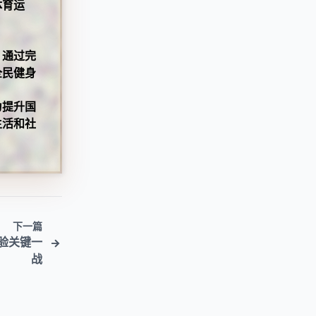
体育运
。通过完
全民健身
为提升国
生活和社
下一篇
验关键一
战