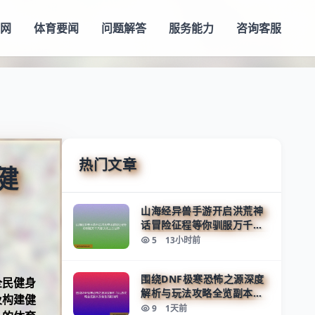
官网
体育要闻
问题解答
服务能力
咨询客服
热门文章
健
山海经异兽手游开启洪荒神
话冒险征程等你驯服万千灵
兽决战上古世界
5
13小时前
围绕DNF极寒恐怖之源深度
全民健身
解析与玩法攻略全览副本及
及构建健
装备搭配指南
9
1天前