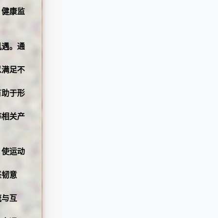
、健康监
机遇。通
以满足不
有助于形
等相关产
，使运动
坚韧意
流与互