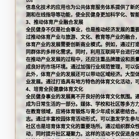
信息化技术的应用也为公共体育服务体系提供了新
测和在线指导等功能，使全民健身更加科学化、智
3、推动体育产业融合发展
全民健身不仅是社会事业，也是推动经济发展的重
过推动体育产业与旅游、文化、教育等产业的融合
体育产业的发展需要创新商业模式。例如，通过打
同群体的多样化需求。同时，利用互联网平台进行
在推动产业发展的过程中，还应注重品牌建设和质
成良好的市场环境。通过加强行业规范管理，可以
此外，体育产业的发展还可以带动区域经济。大型
业发展。通过打造具有地方特色的体育文化活动，
4、培育全民健康体育文化
全民健身事业的发展离不开良好的体育文化氛围。
成为日常生活的一部分。媒体、学校和社区等多方
在教育领域，应将体育锻炼与青少年成长紧密结合
志。通过丰富校园体育活动形式，可以激发学生参
社区也是培育体育文化的重要场所。通过组织群众
动，同时提升社区凝聚力。这样的活动不仅促进身