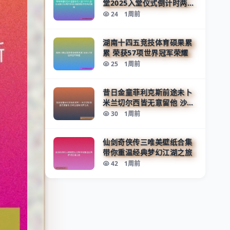
堂2025入堂仪式倒计时两天
群星闪耀致敬传奇再启新篇
24
1周前
湖南十四五竞技体育硕果累
累 荣获57项世界冠军荣耀
25
1周前
昔日金童菲利克斯前途未卜
米兰切尔西皆无意留他 沙特
土超或成新去向
30
1周前
仙剑奇侠传三唯美壁纸合集
带你重温经典梦幻江湖之旅
42
1周前