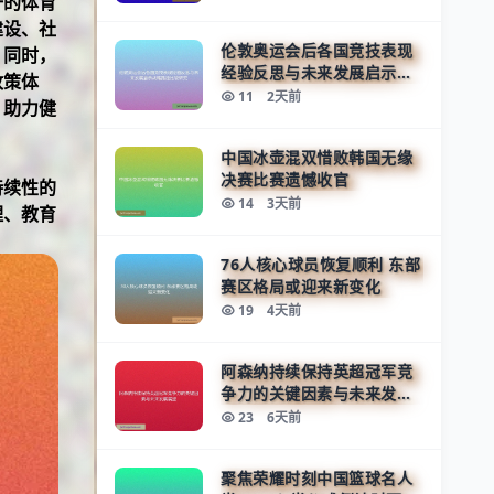
一的体育
建设、社
伦敦奥运会后各国竞技表现
。同时，
经验反思与未来发展启示战
政策体
略路径比较研究
11
2天前
、助力健
中国冰壶混双惜败韩国无缘
决赛比赛遗憾收官
持续性的
14
3天前
理、教育
76人核心球员恢复顺利 东部
赛区格局或迎来新变化
19
4天前
阿森纳持续保持英超冠军竞
争力的关键因素与未来发展
展望
23
6天前
聚焦荣耀时刻中国篮球名人