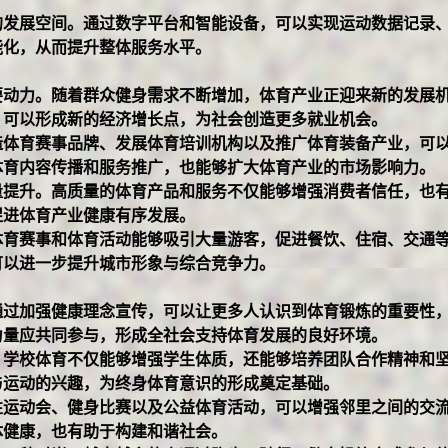
的发展空间。通过数字平台和智能设备，可以实现运动数据记录
能化，从而提升整体服务水平。
要动力。随着群众健身需求不断增加，体育产业正迎来新的发展
，可以形成新的经济增长点，为社会创造更多就业机会。
造体育赛事品牌、发展体育培训机构以及推广体育装备产业，可
体育内容传播和服务推广，也能够扩大体育产业的市场影响力。
量提升。高质量的体育产品和服务不仅能够增强消费者信任，也
促进体育产业健康有序发展。
体育赛事和体育活动能够吸引大量游客，促进餐饮、住宿、交通
可以进一步提升城市形象与综合竞争力。
通过加强健康理念宣传，可以让更多人认识到体育锻炼的重要性
力量应共同参与，形成全社会支持体育发展的良好环境。
。学校体育不仅能够增强学生体质，还能够培养团队合作精神和
与运动的兴趣，为终身体育意识的形成奠定基础。
性运动会、健身比赛以及公益体育活动，可以增强邻里之间的交
体健康，也有助于构建和谐社会。