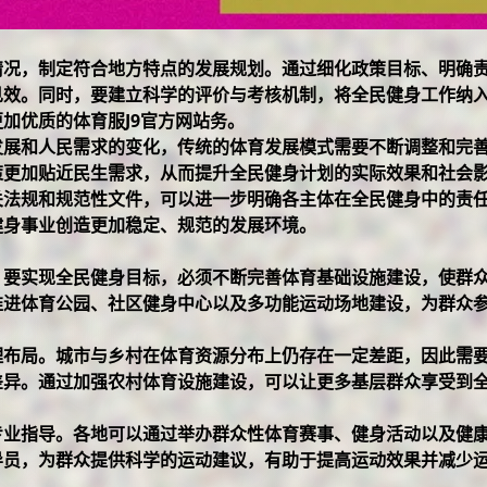
情况，制定符合地方特点的发展规划。通过细化政策目标、明确
见效。同时，要建立科学的评价与考核机制，将全民健身工作纳
更加优质的体育服
J9官方网站
务。
发展和人民需求的变化，传统的体育发展模式需要不断调整和完
策更加贴近民生需求，从而提升全民健身计划的实际效果和社会
关法规和规范性文件，可以进一步明确各主体在全民健身中的责
健身事业创造更加稳定、规范的发展环境。
。要实现全民健身目标，必须不断完善体育基础设施建设，使群
推进体育公园、社区健身中心以及多功能运动场地建设，为群众
理布局。城市与乡村在体育资源分布上仍存在一定差距，因此需
差异。通过加强农村体育设施建设，可以让更多基层群众享受到
专业指导。各地可以通过举办群众性体育赛事、健身活动以及健
导员，为群众提供科学的运动建议，有助于提高运动效果并减少