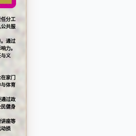
责任分工
入公共服
善。通过
影响力。
任与义
众在家门
参与体育
要通过政
全民健身
康讲座等
运动损